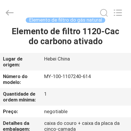
Fulu
filter
Co.,
Ltd.
All
Elemento de filtro do gás natural
Rights
Reserved.
Elemento de filtro 1120-Cac
CASA
Developed
by
ECER
do carbono ativado
PRODUTOS
Lugar de
Hebei China
origem:
VÍDEOS
Número do
MY-100-1107240-614
modelo:
SOBRE
Quantidade de
1
NÓS
ordem mínima:
Preço:
negotiable
EXCURSÃO
Detalhes da
caixa do couro + caixa da placa da
DA
embalagem:
cinco-camada