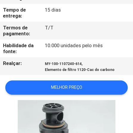
FÁBRICA
Tempo de
15 dias
entrega:
CONTROLE
Termos de
T/T
DA
pagamento:
QUALIDADE
Habilidade da
10.000 unidades pelo mês
fonte:
CONTACTE-
Realçar:
,
MY-100-1107240-614
Elemento de filtro 1120-Cac do carbono
NOS
MELHOR PREÇO
NOTÍCIA
CASOS
MAPA