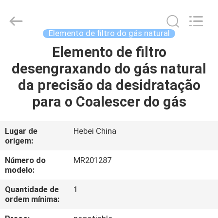
Fulu
filter
Co.,
Ltd.
All
Elemento de filtro do gás natural
Rights
Reserved.
Elemento de filtro
CASA
Developed
by
ECER
desengraxando do gás natural
PRODUTOS
da precisão da desidratação
para o Coalescer do gás
VÍDEOS
Lugar de
Hebei China
origem:
SOBRE
NÓS
Número do
MR201287
modelo:
EXCURSÃO
Quantidade de
1
ordem mínima:
DA