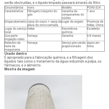
serão obstruídas, e o líquido limpado passará através do filtro.
Circunstância:
novo
Modelo:
PCHG-324
Característica:
Filtragem/conjunto do
Garantia de
1 ano
gás
componentes do
núcleo:
Empacotamento
caixa do couro + caixa da
Lugar de origem:
Província de
placa da cinco-camada
Hebei, China
Lugar do serviço
Hebei
Resistência
Excelente
local:
química
Que parte-
forneça
Garantia:
6-8 meses
inspeção video:
Relatório de
forneça
Serviço pós-venda
Apoio em
teste da
proporcionado:
linha
maquinaria:
Usado dentro
É apropriado para a fabricação química, e a filtragem dos
líquidos tais como o tratamento da água reduzindo a polpa, os
fármacos, e o alimento.
Mostra da imagem