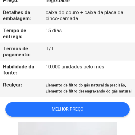
Preço:
negotiable
FÁBRICA
Detalhes da
caixa do couro + caixa da placa da
embalagem:
cinco-camada
CONTROLE
Tempo de
15 dias
DA
entrega:
QUALIDADE
Termos de
T/T
pagamento:
CONTACTE-
Habilidade da
10.000 unidades pelo mês
NOS
fonte:
Realçar:
,
Elemento de filtro do gás natural da precisão
NOTÍCIA
Elemento de filtro desengraxando do gás natural
MELHOR PREÇO
CASOS
MAPA