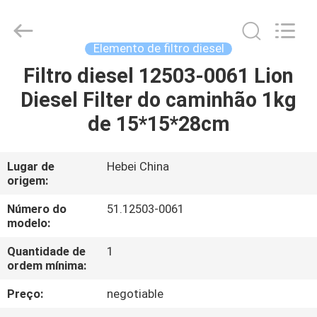
Fulu
filter
Co.,
Ltd.
All
Elemento de filtro diesel
Rights
Reserved.
Developed
Filtro diesel 12503-0061 Lion
CASA
by
ECER
Diesel Filter do caminhão 1kg
PRODUTOS
de 15*15*28cm
VÍDEOS
Lugar de
Hebei China
origem:
SOBRE
Número do
51.12503-0061
modelo:
NÓS
Quantidade de
1
ordem mínima:
EXCURSÃO
Preço:
negotiable
DA