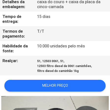
Detalhes da
caixa do couro + caixa da placa da
FÁBRICA
embalagem:
cinco-camada
Tempo de
15 dias
CONTROLE
entrega:
DA
Termos de
T/T
QUALIDADE
pagamento:
Habilidade da
10.000 unidades pelo mês
CONTACTE-
fonte:
NOS
Realçar:
,
,
,
51
12503 0061
51
,
12503 filtro diesel de 0061 caminhões
filtro diesel do caminhão 1kg
NOTÍCIA
MELHOR PREÇO
CASOS
MAPA