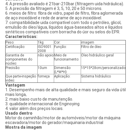
4. A pressão avaliado é 21bar-210bar (filtragem uida hidráulica).
5. A precisão da filtragem é 3, 5, 10, 20 e 50 mícrons.
6. meios de filtro: fibra de vidro, papel de filtro, fibra aglomerada
de aço inoxidável e rede de arame de aço inoxidável.
7. compatibilidade uida compatível com todo o petróleo, glicol,
emulsão do óleo/água, líquidos água-baseados altos e líquidos
sintéticos compatíveis com borracha do úor ou selos do EPR.
Características:
Peso:
1kg
Cor:
imagem
Certificação:
ISO9001:
Função:
Filtro de óleo
2008
Garantia de
não apoio
Meio de
Óleo hidráulico geral
componentes do
funcionamento:
núcleo:
Precisão:
10um
Dimensão
15*15*28cm/personalizado
(L*W*H):
Que parte-inspeção
forneça
Aplicação:
Sistema hidráulico
video:
Vantagem
1. Desempenho mais de alta qualidade e mais seguro da vida útil
mais longa,
2. mais baixo custo de manutenção.
3. qualidade internacional de Enginoying
4. valor além dos preços locais.
Usado dentro
Motor do caminhão/motor de automóveis/motor da máquina
escavadora/motor do gerador/maquinaria industrial
Mostra da imagem