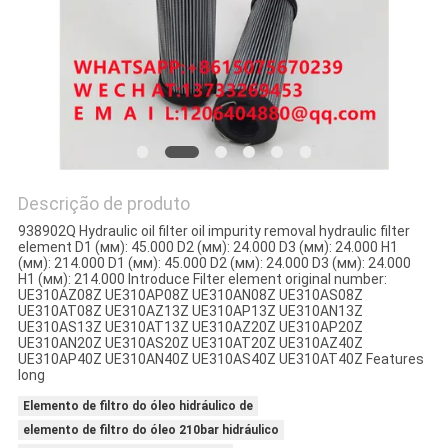
DO
SITE
PRIVACY
POLICY
Descrição de produto
938902Q Hydraulic oil filter oil impurity removal hydraulic filter
element D1 (мм): 45.000 D2 (мм): 24.000 D3 (мм): 24.000 H1
(мм): 214.000 D1 (мм): 45.000 D2 (мм): 24.000 D3 (мм): 24.000
H1 (мм): 214.000 Introduce Filter element original number:
UE310AZ08Z UE310AP08Z UE310AN08Z UE310AS08Z
UE310AT08Z UE310AZ13Z UE310AP13Z UE310AN13Z
UE310AS13Z UE310AT13Z UE310AZ20Z UE310AP20Z
UE310AN20Z UE310AS20Z UE310AT20Z UE310AZ40Z
UE310AP40Z UE310AN40Z UE310AS40Z UE310AT40Z Features
long
Elemento de filtro do óleo hidráulico de
elemento de filtro do óleo 210bar hidráulico