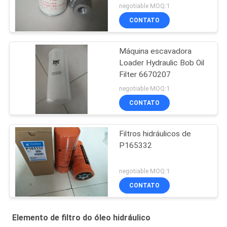
hidráulico
negotiable MOQ:1
CONTATO
Máquina escavadora
Loader Hydraulic Bob Oil
Filter 6670207
negotiable MOQ:1
CONTATO
Filtros hidráulicos de
P165332
negotiable MOQ:1
CONTATO
Elemento de filtro do óleo hidráulico