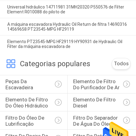
Universal hidráulico 14711981 31MH20320 P550576 de Filter
Element R010088 do piloto de
A máquina escavadora Hydraulic Oil Return de filtra 14690316
14569658 PT23545-MPG HF29119
Elemento PT23545-MPG HF29119 HY90931 de Hydraulic Oil
Filter da máquina escavadora de
Categorias populares
Todos
Peças Da 
Elemento De Filtro 
Escavadeira
Do Purificador De Ar
Elemento De Filtro 
Elemento De Filtro 
Do Óleo Hidráulico
Diesel
Filtro Do Óleo De 
Filtro Do Separador 
Lubrificação
De Água Do Óleo
Filtro Da Poeira Do 
Filtro Do Retorno 