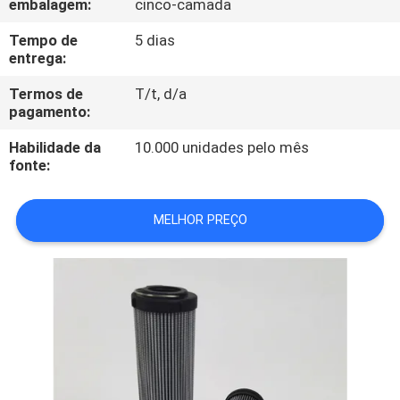
embalagem:
cinco-camada
FÁBRICA
Tempo de
5 dias
entrega:
CONTROLE
Termos de
T/t, d/a
DA
pagamento:
QUALIDADE
Habilidade da
10.000 unidades pelo mês
fonte:
CONTACTE-
NOS
MELHOR PREÇO
NOTÍCIA
CASOS
MAPA