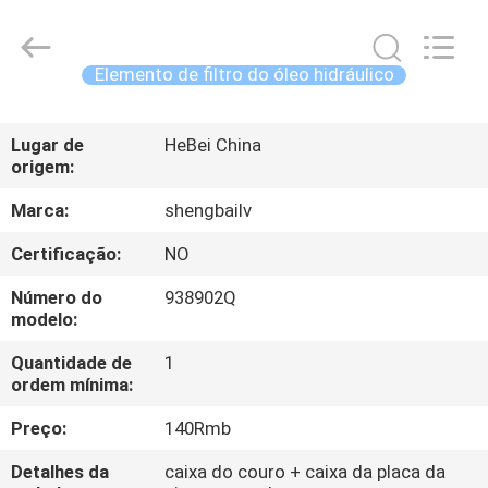
Fulu
filter
Co.,
Ltd.
All
Elemento de filtro do óleo hidráulico
Rights
Reserved.
CASA
Developed
by
ECER
Lugar de
HeBei China
origem:
PRODUTOS
Marca:
shengbailv
VÍDEOS
Certificação:
NO
Número do
938902Q
SOBRE
modelo:
NÓS
Quantidade de
1
ordem mínima:
EXCURSÃO
Preço:
140Rmb
DA
Detalhes da
caixa do couro + caixa da placa da